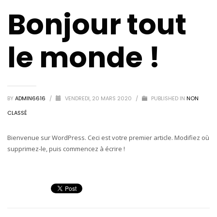
Bonjour tout
le monde !
BY
ADMIN6616
/
VENDREDI, 20 MARS 2020
/
PUBLISHED IN
NON
CLASSÉ
Bienvenue sur WordPress. Ceci est votre premier article. Modifiez où
supprimez-le, puis commencez à écrire !