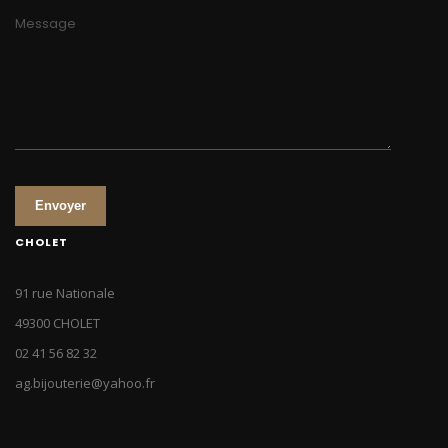
Message
Envoyer
CHOLET
91 rue Nationale
49300 CHOLET
02 41 56 82 32
ag.bijouterie@yahoo.fr