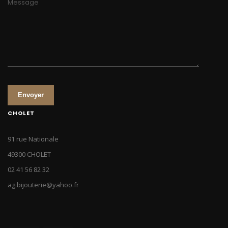
Message
Envoyer
CHOLET
91 rue Nationale
49300 CHOLET
02 41 56 82 32
ag.bijouterie@yahoo.fr