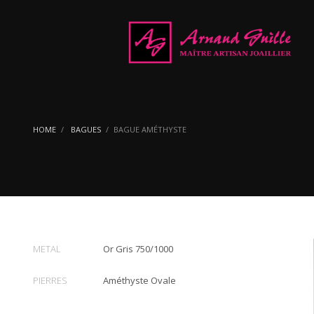
HOME
BAGUES
BAGUE AMÉTHYSTE
METAL
Or Gris 750/1000
PIERRES
Améthyste Ovale